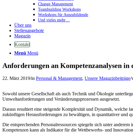
Change Management
Teambuilding Workshops
Workshops für Auszubildende
Und vieles mehr…
Über uns
Stellenangebote
Magazin
Kontakt
Menü
Menü
Anforderungen an Kompetenzanalysen in d
22. März 2019
/
in
Personal & Management
,
Unsere Magazinbeiträge
/
Sowohl unsere Gesellschaft als auch Technik und Ökologie unterli
Umweltanforderungen und Veränderungsprozessen ausgesetzt.
Daraus resultiert eine steigende Komplexität und Dynamik, welche l
zukünftigen Herausforderungen zu bewältigen, in quantitativer und qua
Die entsprechenden Personalressourcen spiegeln sich unter andere
Kompetenzen kann als Indikator für die Wettbewerbs- und Innovationsf