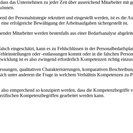
, dass das Unternehmen zu jeder Zeit über ausreichend Mitarbeiter mit
können.
 der Personalstrategie rekrutiert und eingestellt werden, ist es die 
ine erfolgreiche Bewältigung der Arbeitsaufgaben sichergestellt ist.
nder Mitarbeiter werden bestenfalls aus einer Bedarfsanalyse abgeleit
 eingeschätzt, kann es zu Fehlschlüssen in der Personalbedarfsplanu
 Fehleinstellungen oder -entlassungen kommt oder in die falschen Pers
twicklung ist es also zwingend erforderlich Kompetenzen richtig einzus
Messungen, qualitativen Charakterisierungen, komparativen Beschreibun
 sich unter anderem die Frage in welchem Verhältnis Kompetenzen zu P
 also entsprechend so konzipiert werden, dass die Kompetenzbegriff
pezifischen Kompetenzbegriffen gearbeitet werden kann.