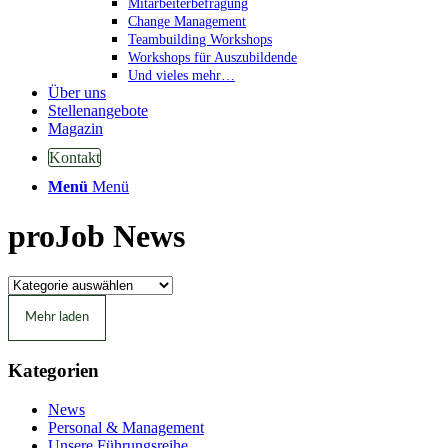
Mitarbeiterbefragung
Change Management
Teambuilding Workshops
Workshops für Auszubildende
Und vieles mehr…
Über uns
Stellenangebote
Magazin
Kontakt
Menü
Menü
proJob News
Mehr laden
Kategorien
News
Personal & Management
Unsere Führungsreihe