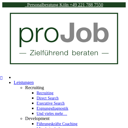
Personalberatung Köln
+49 221 788 7550
Leistungen
Recruiting
Recruiting
Direct Search
Executive Search
Eignungsdiagnostik
Und vieles mehr…
Development
Führungskräfte Coaching