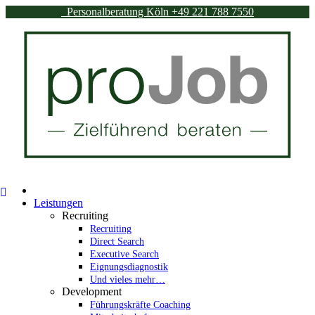
Personalberatung Köln
+49 221 788 7550
Leistungen
Recruiting
Recruiting
Direct Search
Executive Search
Eignungsdiagnostik
Und vieles mehr…
Development
Führungskräfte Coaching