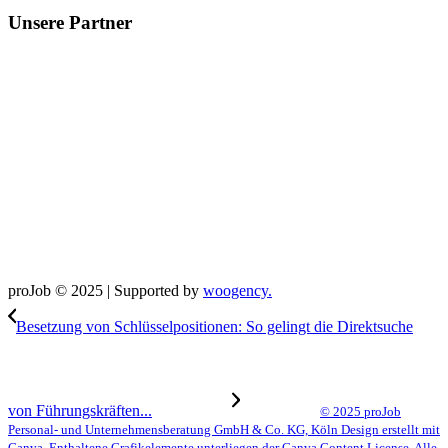
Unsere Partner
proJob © 2025 | Supported by
woogency.
Besetzung von Schlüsselpositionen: So gelingt die Direktsuche
von Führungskräften...
© 2025 proJob
Personal- und Unternehmensberatung GmbH & Co. KG, Köln Design erstellt mit
Canva. Enthaltene Grafikelemente unterliegen der Canva Content License. Alle