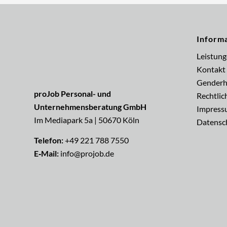
Inform
Leistun
Kontakt
Genderh
proJob Personal- und
Rechtlic
Unternehmensberatung GmbH
Impress
Im Mediapark 5a | 50670 Köln
Datensc
Telefon:
+49 221 788 7550
E‑Mail:
info@projob.de