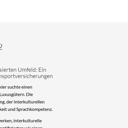
2
sierten Umfeld: Ein
ansportversicherungen
kler suchte einen
 Luxusgütern. Die
g, der interkulturellen
keit und Sprachkompetenz.
erken, interkulturelle
tifizierten wir einen