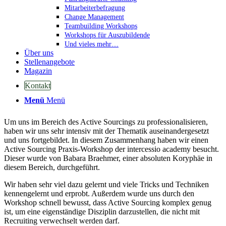
die sowohl in der erweiterten Suche als auch im Talentmanager
Mitarbeiterbefragung
(Xing) sowie im Linkedin Recruiter umfangreiche Möglichkeiten
Change Management
zum Sourcing bieten. Doch es gibt noch viele weitere Quellen sowie
Teambuilding Workshops
eine Vielzahl verschiedener Sourcing Methoden. Ein Beispiel die X-
Workshops für Auszubildende
Ray Suche, bei der die öffentlich zugänglichen Daten einer
Und vieles mehr…
Webseite von außen, bspw. über Google, durchleuchtet werden.
Über uns
Stellenangebote
Wer sich mit dem Thema Active Sourcing auseinandersetzt, wird um
Magazin
Boolesche Suchoperatoren und Feldkommandos nicht herum
Kontakt
kommen und schnell feststellen, dass trotz der Eingabe dieser
Befehle das Suchergebnis häufig anders ausfällt als gewünscht oder
Menü
Menü
erwartet.
Um uns im Bereich des Active Sourcings zu professionalisieren,
haben wir uns sehr intensiv mit der Thematik auseinandergesetzt
und uns fortgebildet. In diesem Zusammenhang haben wir einen
Active Sourcing Praxis-Workshop der intercessio academy besucht.
Dieser wurde von Babara Braehmer, einer absoluten Koryphäe in
diesem Bereich, durchgeführt.
Wir haben sehr viel dazu gelernt und viele Tricks und Techniken
kennengelernt und erprobt. Außerdem wurde uns durch den
Workshop schnell bewusst, dass Active Sourcing komplex genug
ist, um eine eigenständige Disziplin darzustellen, die nicht mit
Recruiting verwechselt werden darf.