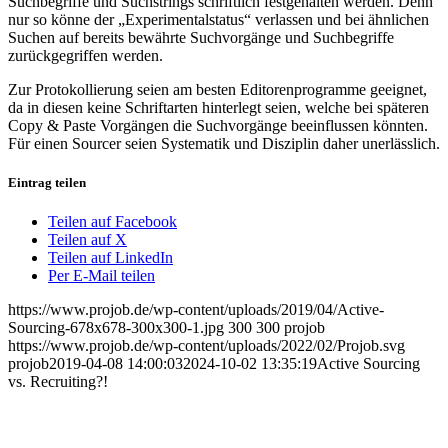
Suchbegriffe und Suchstrings schriftlich festgehalten werden. Denn
nur so könne der „Experimentalstatus“ verlassen und bei ähnlichen
Suchen auf bereits bewährte Suchvorgänge und Suchbegriffe
zurückgegriffen werden.
Zur Protokollierung seien am besten Editorenprogramme geeignet,
da in diesen keine Schriftarten hinterlegt seien, welche bei späteren
Copy & Paste Vorgängen die Suchvorgänge beeinflussen könnten.
Für einen Sourcer seien Systematik und Disziplin daher unerlässlich.
Eintrag teilen
Teilen auf Facebook
Teilen auf X
Teilen auf LinkedIn
Per E-Mail teilen
https://www.projob.de/wp-content/uploads/2019/04/Active-
Sourcing-678x678-300x300-1.jpg
300
300
projob
https://www.projob.de/wp-content/uploads/2022/02/Projob.svg
projob
2019-04-08 14:00:03
2024-10-02 13:35:19
Active Sourcing
vs. Recruiting?!