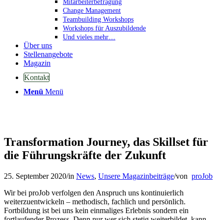
Mitarbeiterbefragung
Change Management
Teambuilding Workshops
Workshops für Auszubildende
Und vieles mehr…
Über uns
Stellenangebote
Magazin
Kontakt
Menü
Menü
Transformation Journey, das Skillset für
die Führungskräfte der Zukunft
25. September 2020
/
in
News
,
Unsere Magazinbeiträge
/
von
proJob
Wir bei proJob verfolgen den Anspruch uns kontinuierlich
weiterzuentwickeln – methodisch, fachlich und persönlich.
Fortbildung ist bei uns kein einmaliges Erlebnis sondern ein
fortlaufender Prozess. Denn nur wer sich stetig weiterbildet, kann