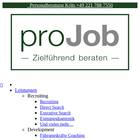
Personalberatung Köln
+49 221 788 7550
Leistungen
Recruiting
Recruiting
Direct Search
Executive Search
Eignungsdiagnostik
Und vieles mehr…
Development
Führungskräfte Coaching